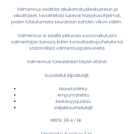
Valmennus sisältää alkukartoituskeskustelun ja
viikoittaiset, tavoitteitasi tukevat harjoitusohjelmat,
joiden toteutumista seurataan kahden viikon välein.
Valmennus ei sisällä jatkuvaa vuorovaikutusta
valmentajan kanssa, kuten konsultaatiopuheluita tai
säännöllisiä valmennuspalavereita.
Valmennus toteutetaan täysin etänä.
Suositellut kilpailulajit:
Maastohiihto
Ampumahiihto
Kestävyysjuoksu
Valjakkourheilulajit
HINTA: 99 e / kk.
Minimisitoutuminen 3 kk.