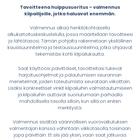
Tavoitteena huippusuoritus – valmennus
kilpailijoille, jotka haluavat enemmän.
Valmennus alkaa henkilökohtaisella
alkukartoituskeskustelulla, jossa määritellään tavoitteesi
ja lähtötasosi. Tämän pohjalta rakennetaan yksilöllinen
kausisuunnitelma ja testaussuunnitelma, jotka ohjaavat
tekemistäsi kohti kilpailukautta.
Saat käyttöösi päivittäiset, tavoitteitasi tukevat
harjoitusohjelmat ja palautumisen seurannan
menetelmät, joiden toteutumista seurataan viikoittain.
Lisäksi konkreettiset vinkit kilpailuihin valmistautumiseen
ja kilpailuihin auttavat suoriutumaan parhaalla
mahdollisella tasolla silloin, kun sillä on eniten
merkitystä.
Valmennus sisältää säännöllisen vuorovaikutuksen
valmentajan kanssa vähintään viikkotasolla, toisinaan
jopa päivittäin. Et siis jää yksin, vaan saat jatkuvaa