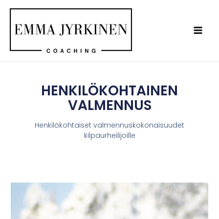
Siirry
sisältöön
HENKILÖKOHTAINEN
VALMENNUS
Henkilökohtaiset valmennuskokonaisuudet
kilpaurheilijoille