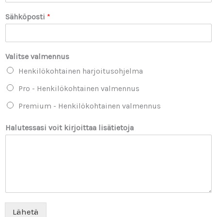
Sähköposti
*
Valitse valmennus
Henkilökohtainen harjoitusohjelma
Pro - Henkilökohtainen valmennus
Premium - Henkilökohtainen valmennus
N
Halutessasi voit kirjoittaa lisätietoja
i
m
i
k
i
r
j
o
i
Lähetä