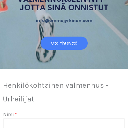
JOTTA SINÄ ONNISTUT
info@emmajyrkinen.com
Ota Yhteyttä
Henkilökohtainen valmennus -
Urheilijat
Nimi
*