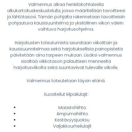
Valmennus alkaa henkilökohtaisella
alkukartoituskeskustelulla, jossa määritellään tavoitteesi
ja lähtötasosi. Tämän pohjalta rakennetaan tavoitteisiin
pohjautuva kausisuunitelma ja yksilöllinen viikon välein
vaihtuva harjoitusohjelma.
Harjoitusten toteutumista seurataan viikoittain ja
kausisuunnitelmaa sekä harjoituksellisia painopisteitä
päivitetään aina tarpeen mukaan. Lisäksi valmennus
sisältää viikkotason palautteen menneeltä
harjoitusviikolta sekä suuntaviivat tulevalle viikolle.
Valmennus toteutetaan täysin etänä.
Suositellut kilpailulajit:
Maastohiihto
Ampumahiihto
Kestävyysjuoksu
Valjakkourheilulajit