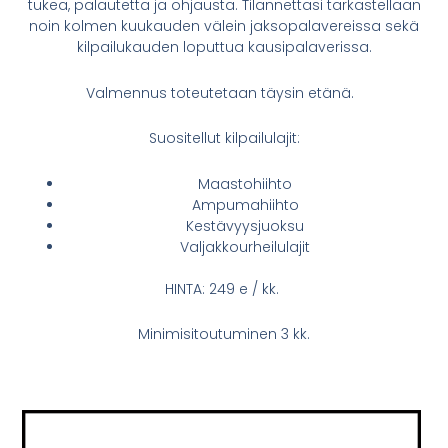
tukea, palautetta ja ohjausta. Tilannettasi tarkastellaan
noin kolmen kuukauden välein jaksopalavereissa sekä
kilpailukauden loputtua kausipalaverissa.
Valmennus toteutetaan täysin etänä.
Suositellut kilpailulajit:
Maastohiihto
Ampumahiihto
Kestävyysjuoksu
Valjakkourheilulajit
HINTA: 249 e / kk.
Minimisitoutuminen 3 kk.